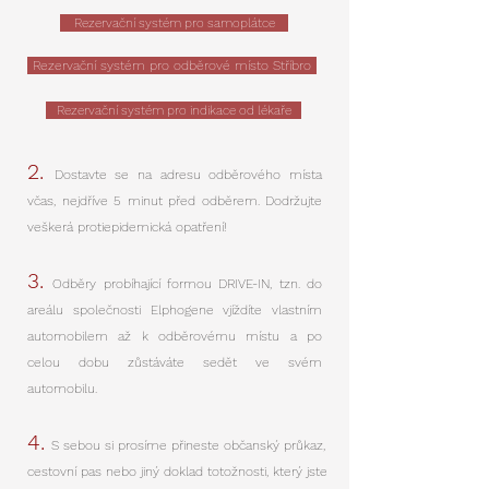
Rezervační systém pro samoplátce
Rezervační systém pro odběrové místo Stříbro
Rezervační systém pro indikace od lékaře
2.
Dostavte se na adresu odběrového místa
včas, nejdříve 5 minut před odběrem.​ Dodržujte
veškerá protiepidemická opatření!
3.
Odběry probíhající formou DRIVE-IN, tzn. do
areálu společnosti Elphogene vjíždíte vlastním
automobilem až k odběrovému místu a po
celou dobu zůstáváte sedět ve svém
automobilu.
​4.
S sebou si prosíme přineste občanský průkaz,
cestovní pas nebo jiný doklad totožnosti, který jste