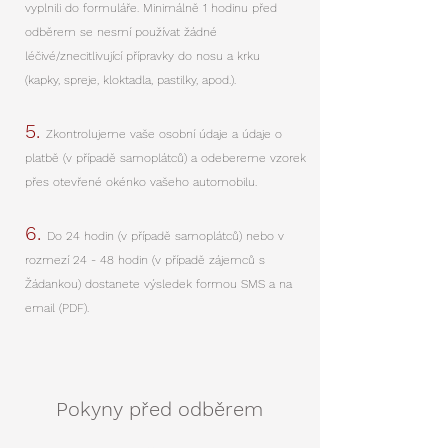
vyplnili do formuláře. Minimálně 1 hodinu před
odběrem se nesmí používat žádné
léčivé/znecitlivující přípravky do nosu a krku
(kapky, spreje, kloktadla, pastilky, apod.).
​5.
Zkontrolujeme vaše osobní údaje a údaje o
platbě (v případě samoplátců) a odebereme vzorek
přes otevřené okénko vašeho automobilu.
​6.
Do 24 hodin (v případě samoplátců) nebo v
rozmezí 24 - 48 hodin (v případě zájemců s
Žádankou) dostanete výsledek formou SMS a na
email (PDF).
Pokyny před odběrem