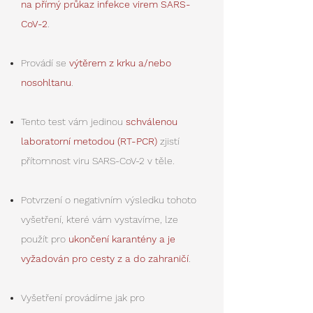
na přímý průkaz infekce virem SARS-
CoV-2
.
Provádí se
výtěrem z krku a/nebo
nosohltanu
.
​Tento test vám jedinou
schválenou
laboratorní metodou (RT-PCR)
zjistí
přítomnost viru SARS-CoV-2 v těle
.
​Potvrzení o negativním výsledku tohoto
vyšetření, které vám vystavíme, lze
použít pro
ukončení karantény a je
vyžadován pro cesty z a do zahraničí
.
​Vyšetření provádíme jak pro