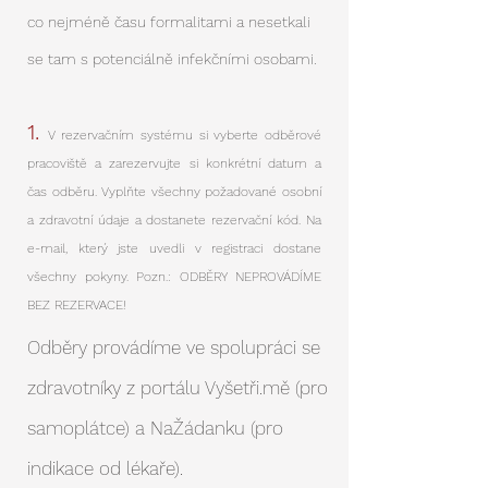
co nejméně času formalitami a nesetkali
se tam s potenciálně infekčními osobami.
1.
V rezervačním systému si vyberte odběrové
pracoviště a zarezervujte si konkrétní datum a
čas odběru. Vyplňte všechny požadované osobní
a zdravotní údaje a dostanete rezervační kód. Na
e-mail, který jste uvedli v registraci dostane
všechny pokyny. Pozn.: ODBĚRY NEPROVÁDÍME
BEZ REZERVACE!
Odběry provádíme ve spolupráci se
zdravotníky z portálu Vyšetři.mě (pro
samoplátce) a NaŽádanku (pro
indikace od lékaře).