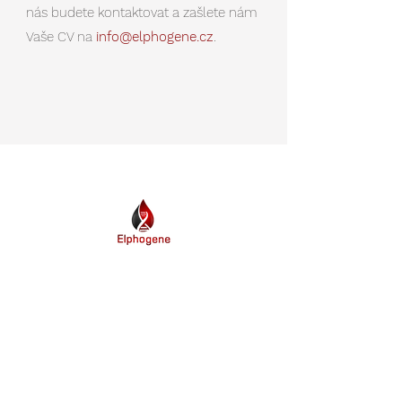
nás budete kontaktovat a zašlete nám
Vaše CV na
info@elphogene.cz
.
Biotechnologická společnost Elphogene, s.r.o.
poskytuje unikátní molekulární test
oncoMonitor
pro sledování průběhu a léčby
™
nádorového onemocnění.