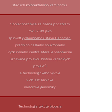
stádiích kolorektálního karcinomu.
Společnost byla založena počátkem
roku 2019 jako
spin-off
výzkumného ústavu Genomac
,
předního českého soukromého
výzkumného centra, které je všeobecně
uznávané pro svou historii vědeckých
projektů
a technologického vývoje
v oblasti klinické
nádorové genomiky.
Technologie tekuté biopsie