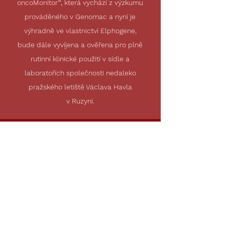
oncoMonitor
™
, která vychází z výzkumu
prováděného v Genomac a nyní je
výhradně ve vlastnictví Elphogene,
bude dále vyvíjena a ověřena pro plně
rutinní klinické použití v sídle a
laboratořích společnosti nedaleko
pražského letiště Václava Havla
v Ruzyni.