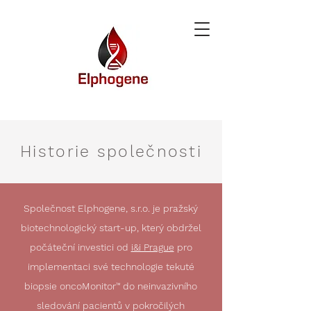
Historie společnosti
Společnost Elphogene, s.r.o. je pražský
biotechnologický start-up, který obdržel
počáteční investici od
i&i Prague
pro
implementaci své technologie tekuté
biopsie oncoMonitor
™
do neinvazivního
sledování pacientů v pokročilých